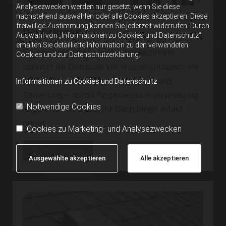
Analysezwecken werden nur gesetzt, wenn Sie diese
nachstehend auswählen oder alle Cookies akzeptieren. Diese
freiwillige Zustimmung können Sie jederzeit widerrufen. Durch
Dachrinnen
Auswahl von „Informationen zu Cookies und Datenschutz“
erhalten Sie detaillierte Information zu den verwendeten
Eine fachgerecht montierte Dachrinne
Cookies und zur Datenschutzerklärung.
schützt Ihr Gebäude vor Wasserschäden. Wir
übernehmen Montage, Reparatur und
Informationen zu Cookies und Datenschutz
Sanierung – damit Regenwasser zuverlässig
Notwendige Cookies
abgeleitet wird und Ihr Dach lange intakt
bleibt.
Cookies zu Marketing- und Analysezwecken
Mehr dazu
Ausgewählte akzeptieren
Alle akzeptieren